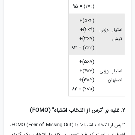
(2×2) = 95
(4×5)+
امتیاز وزنی
(9×4)+
کیش
(7×3)+
(3×2) = 83
(7×5)+
امتیاز وزنی
(3×4)+
اصفهان
(5×3)+
(10×2) = 82
2. غلبه بر "ترس از انتخاب اشتباه" (FOMO)
"ترس از انتخاب اشتباه" یا FOMO (Fear of Missing Out)،
اضطرابی است که فرد تصور می‌کند با انتخاب یک گزینه،