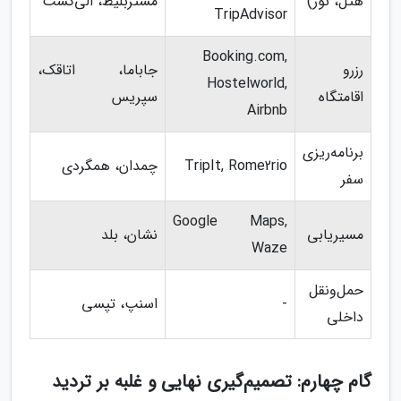
هتل، تور)
مستربلیط، الی‌گشت
TripAdvisor
Booking.com,
رزرو
جاباما، اتاقک،
Hostelworld,
اقامتگاه
سپریس
Airbnb
برنامه‌ریزی
TripIt, Rome2rio
چمدان، همگردی
سفر
Google Maps,
مسیریابی
نشان، بلد
Waze
حمل‌ونقل
-
اسنپ، تپسی
داخلی
گام چهارم: تصمیم‌گیری نهایی و غلبه بر تردید