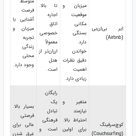
متوسط.
میزبان و
تا بالا.
فرصت
موقعیت
اجاره
آشنایی با
مکانی
اتاق
اِیر بی‌اِن‌بی
میزبان و
بستگی
خصوصی
(Airbnb)
تجربه
دارد.
معمولاً
زندگی
خواندن
ارزان‌تر از
محلی
دقیق نظرات
هتل
وجود دارد.
اهمیت
است.
زیادی دارد.
رایگان.
متغیر و
یک
بسیار بالا.
نیازمند
تبادل
فرصتی
احتیاط بالا.
فرهنگی
کوچ‌سرفینگ
عالی برای
برای اولین
است و
(Couchsurfing)
غرق شدن