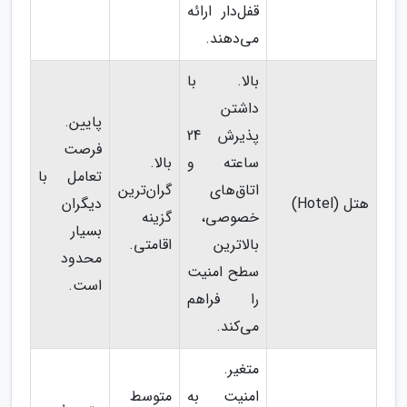
قفل‌دار ارائه
می‌دهند.
بالا. با
داشتن
پایین.
پذیرش 24
فرصت
ساعته و
بالا.
تعامل با
اتاق‌های
گران‌ترین
هتل (Hotel)
دیگران
خصوصی،
گزینه
بسیار
بالاترین
اقامتی.
محدود
سطح امنیت
است.
را فراهم
می‌کند.
متغیر.
امنیت به
متوسط