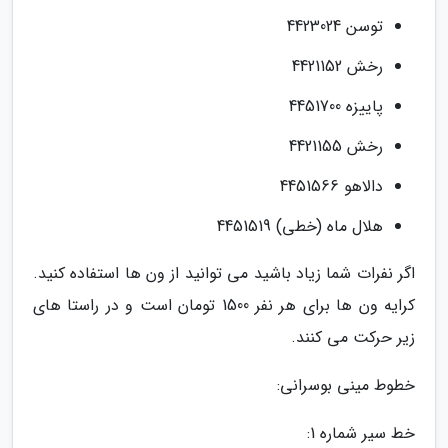
توسن 4423024
رخش 4421152
پاییزه 4451700
رخش 4421155
دالاهو 4451566
هلال ماه (خطی) 4451519
اگر نفرات شما زیاد باشید می توانید از ون ها استفاده کنید.
کرایه ون ها برای هر نفر 1500 تومان است و در راستا های
زیر حرکت می کنند.
خطوط مینی بوسرانی:
خط سیر شماره 1: