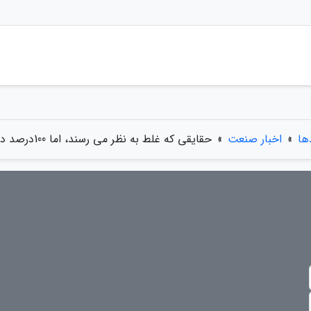
ها
»
اخبار صنعت
»
حقایقی که غلط به نظر می رسند، اما 100درصد درست هستند!