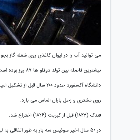
می توانید آب را در لیوان کاغذی روی شعله گاز بجوش
بیشترین فاصله بین تولد دوقلو ها 87 روز بوده است!
دانشگاه آکسفورد حدود 200 سال قبل از تشکیل امپراتوری آزتک تاسیس شد.
روی مشتری و زحل باران الماس می بارد.
فندک (1823) قبل از کبریت (1826) اختراع شد.
در 50 سال اخیر سوئیس سه بار به طور اتفاقی به لیختن اشتاین حمله نموده، چون بسیار کوچک است.