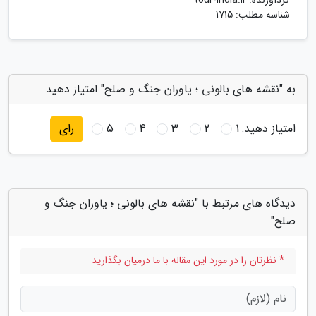
گردآورنده:
tour-india.ir
شناسه مطلب: 1715
به "نقشه های بالونی ؛ یاوران جنگ و صلح" امتیاز دهید
امتیاز دهید:
1
2
3
4
5
رای
دیدگاه های مرتبط با "نقشه های بالونی ؛ یاوران جنگ و
صلح"
* نظرتان را در مورد این مقاله با ما درمیان بگذارید