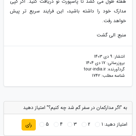
هفته طول می کشد تا پاسپورت نو دریافت کنید. اگر کپی
مدارک خود را داشته باشید، این فرایند سریع تر پیش
خواهد رفت.
منبع: الی گشت
انتشار:
9 دی 1403
بروزرسانی:
17 دی 1404
گردآورنده:
tour-india.ir
شناسه مطلب: 1742
به "اگر مدارکمان در سفر گم شد چه کنیم؟" امتیاز دهید
امتیاز دهید:
1
2
3
4
5
رای