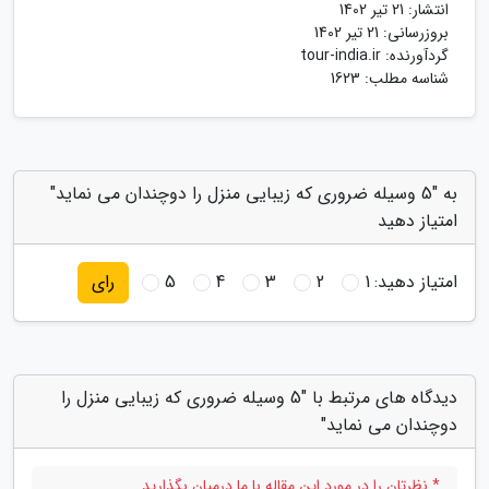
انتشار:
21 تیر 1402
بروزرسانی:
21 تیر 1402
گردآورنده:
tour-india.ir
شناسه مطلب: 1623
به "5 وسیله ضروری که زیبایی منزل را دوچندان می نماید"
امتیاز دهید
امتیاز دهید:
1
2
3
4
5
رای
دیدگاه های مرتبط با "5 وسیله ضروری که زیبایی منزل را
دوچندان می نماید"
* نظرتان را در مورد این مقاله با ما درمیان بگذارید