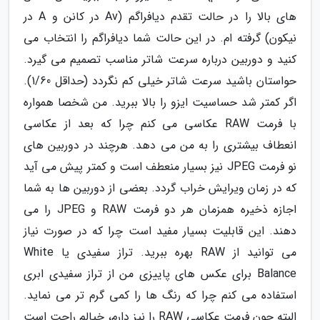
های بالا را در حالت تقدم دیافراگم (Av در کانن و A در
نیکون) گرفته ام. در این حالت شما دیافراگم را انتخاب می
کنید و دوربین درباره سرعت شاتر مناسب تصمیم می گیرد.
حواستان باشید سرعت شاتر خیلی کم نگردد (حداقل 1/60).
اگر کمتر شد حساسیت ایزو را بالا ببرید. من شخصا همواره
با فرمت RAW عکاسی می کنم چرا که بعد از عکاسی
انعطاف بیشتری را به من می دهد. هرچند در دوربین های
نو فرمت JPEG نیز بسیار منعطف است و کمتر پیش می آید
که در زمان ویرایش خراب گردد. بعضی از دوربین ها به شما
اجازه ذخیره همزمان هر دو فرمت RAW و JPEG را می
دهند. این قابلیت بسیار مفید است چرا که در صورت نیاز
می توانید از RAW بهره ببرید. تراز سفیدی یا White
Balance برای عکس های پاییزی من از تراز سفیدی ابری
استفاده می کنم چرا که رنگ ها را کمی گرم تر می نماید.
البته چون فرمت عکاسی RAW را نیز دارم، خیالم راحت است