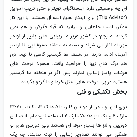
ای چه وضعیتی دارد. اینستاگرام، تویتر و حتی تریپ ادوایزر
(Trip Advisor) برای اینکار بسیار ایده آل هستند. با این کار
ممکن است جاهایی را بیابید که قبلا فکرش را هم نمی
کردید. مترجم: در کشور عزیز ما زیبایی های پاییز از اواخر
مهرماه آغاز می شوند و بسته به منطقه جغرافیایی تا اواخر
آذرماه ادامه دارند. در منطقه ها گرمسیر گاهی تا نیمه دی
هم برگ های زیبا را خواهید یافت. معمولا درخت های
مرکبات پاییز زیبایی ندارند پس اگر در منطقه ها گرمسیر
هستید در پی درخت هایی مثل خرمالو یا گردو بگردید.
بخش تکنیکی و فنی
برای این روز، من از دوربین کانن 5D مارک 3، یک لنز 70-24
مارک 2 و یک لنز 200-70 مارک 2 استفاده نموده ام. البته این
دوربین و لنز ها بسیار حرفه ای هستند ولی دوربین های نو
همگی می توانند تصاویر زیبایی را ثبت نمایند. چه یک