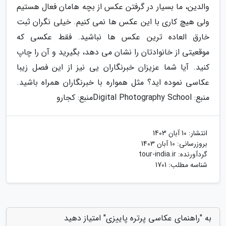
والدین، ما بسیار در گرفتن عکس از بچه هامان فعال هستیم
ولی هیچ کاری با این عکس ها نمی کنیم. خیلی نگران ثبت
خارق العاده ترین عکس ها نباشید. فقط عکسی که
موقعیتی از خانوادتان را نشان می دهد، بگیرید و آن را چاپ
کنید. آیا شما عزیزان خبرنگاران یی نیز از این فصل زیبا
عکاسی نموده اید؟ مثل همواره با خبرنگاران همراه باشید.
منبع: Digital Photography School
منبع: کجارو
انتشار:
10 آبان 1403
بروزرسانی:
10 آبان 1403
گردآورنده:
tour-india.ir
شناسه مطلب: 1701
به "راهنمای عکاسی پرتره پاییزی" امتیاز دهید