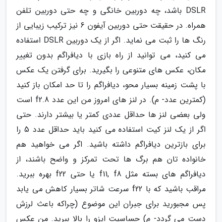
DSLR باشد، چه دوربین خانگی و چه حتی دوربین تلفن
همراه. در حقیقت حتی دوربین آیفون 6 نیز ترکیب زیبایی از
رنگ ها را ثبت می نماید. اگر از یک دوربین DSLR استفاده
می کنید، می توانید از راه بازی با دیافراگم بدون تغییر
مکان، عکس های متنوعی را بگیرید. برای گرفتن یک عکس
با پشت زمینه بسیار محو، دیافراگم را تا حد امکان باز کنید
(کمترین عدد- م). در لنز های امروز من این عدد f2.8 است
ولی بعضی لنز ها حداقل عددی کمتر یا بیشتر دارند. حتی
اگر از یک لنز کیت استفاده می کنید باید حداقل عدد 5 را
برای بازترین دیافراگم داشته باشید. اگر می خواهید هم
خانواده تان هم برگ ها تحت تمرکز و واضح باشند، از
دیافراگم های بسته مثل f11, f8 یا حتی f22 بهره ببرید.
مراقب باشید که با f22 سرعت شاتر بسیار کاهش می یابد
پس مجبورید برای جبران این موضوع (چراکه باعث لرزش
دست می گردد- م) حساسیت ایزو را بالا ببرید. من عکس